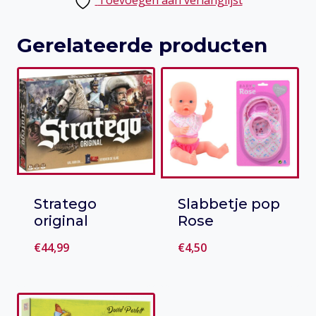
Toevoegen aan verlanglijst
Gerelateerde producten
Stratego
Slabbetje pop
original
Rose
€
44,99
€
4,50
Toevoegen
Toevoegen
aan verlanglijst
aan verlanglijst