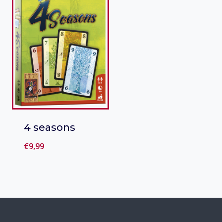
4 seasons
€
9,99
Toevoegen
aan verlanglijst