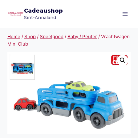
Doorgaan
Cadeaushop
naar
Sint-Annaland
inhoud
Home
/
Shop
/
Speelgoed
/
Baby / Peuter
/
Vrachtwagen
Mini Club