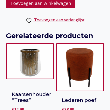
Wereldkaart
Toevoegen aan winkelwagen
aantal
Toevoegen aan verlanglijst
Gerelateerde producten
Kaarsenhouder
“Trees”
Lederen poef
€
12,99
€
38,99