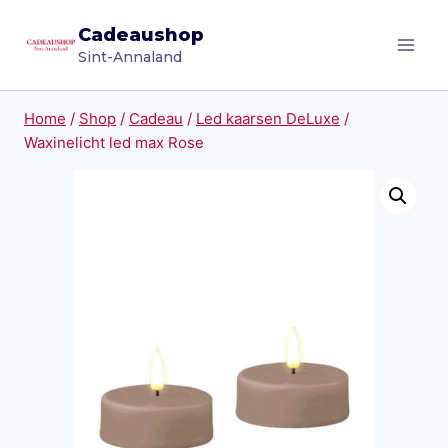
Doorgaan
Cadeaushop
naar
Sint-Annaland
inhoud
Home
/
Shop
/
Cadeau
/
Led kaarsen DeLuxe
/
Waxinelicht led max Rose