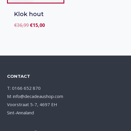
Klok hout
Oorspronkelijke
Huidige
€
36,99
€
15,00
prijs
prijs
Toevoegen
was:
is:
aan verlanglijst
€36,99.
€15,00.
CONTACT
T: 0166 652 870
M: info@decadeaushop.com
Voorstraat 5-7, 4697 EH
Sint-Annaland