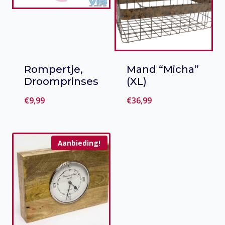
Rompertje,
Mand “Micha”
Droomprinses
(XL)
€
9,99
€
36,99
Toevoegen
Toevoegen
aan verlanglijst
aan verlanglijst
Aanbieding!