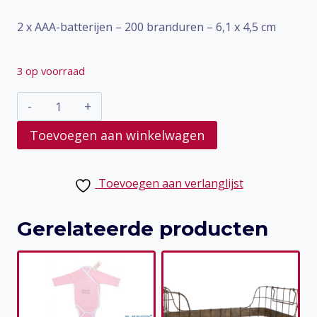
2 x AAA-batterijen – 200 branduren – 6,1 x 4,5 cm
3 op voorraad
Waxinelicht
led
Toevoegen aan winkelwagen
max
Rose
Toevoegen aan verlanglijst
aantal
Gerelateerde producten