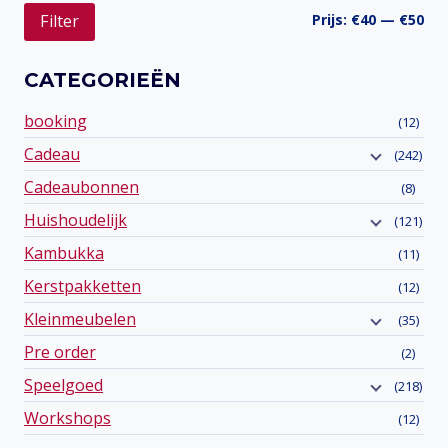
Min
Ma
Prijs:
€40
—
€50
Filter
prij
prij
CATEGORIEËN
booking
(12)
Cadeau
(242)
Cadeaubonnen
(8)
Huishoudelijk
(121)
Kambukka
(11)
Kerstpakketten
(12)
Kleinmeubelen
(35)
Pre order
(2)
Speelgoed
(218)
Workshops
(12)